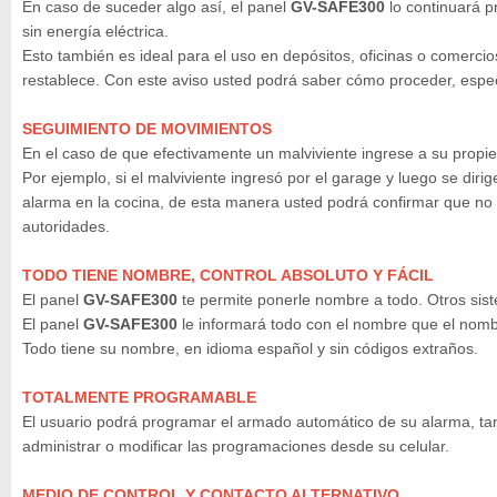
En caso de suceder algo así, el panel
GV-SAFE300
lo continuará p
sin energía eléctrica.
Esto también es ideal para el uso en depósitos, oficinas o comercio
restablece. Con este aviso usted podrá saber cómo proceder, espec
SEGUIMIENTO DE MOVIMIENTOS
En el caso de que efectivamente un malviviente ingrese a su propie
Por ejemplo, si el malviviente ingresó por el garage y luego se dir
alarma en la cocina, de esta manera usted podrá confirmar que no e
autoridades.
TODO TIENE NOMBRE, CONTROL ABSOLUTO Y FÁCIL
El panel
GV-SAFE300
te permite ponerle nombre a todo. Otros sis
El panel
GV-SAFE300
le informará todo con el nombre que el nombr
Todo tiene su nombre, en idioma español y sin códigos extraños.
TOTALMENTE PROGRAMABLE
El usuario podrá programar el armado automático de su alarma, ta
administrar o modificar las programaciones desde su celular.
MEDIO DE CONTROL Y CONTACTO ALTERNATIVO