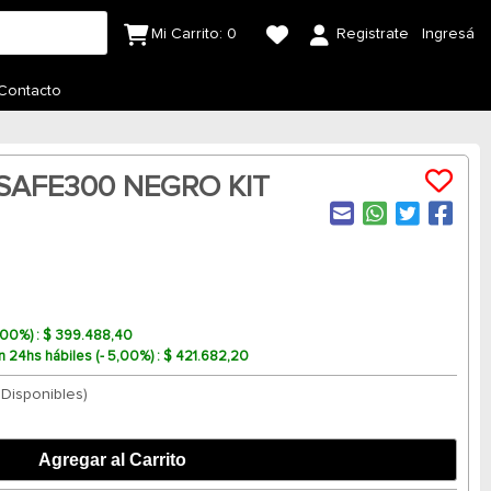
Mi Carrito:
0
Registrate
Ingresá
Contacto
 SAFE300 NEGRO KIT
10,00%) : $ 399.488,40
n 24hs hábiles (- 5,00%) : $ 421.682,20
 Disponibles)