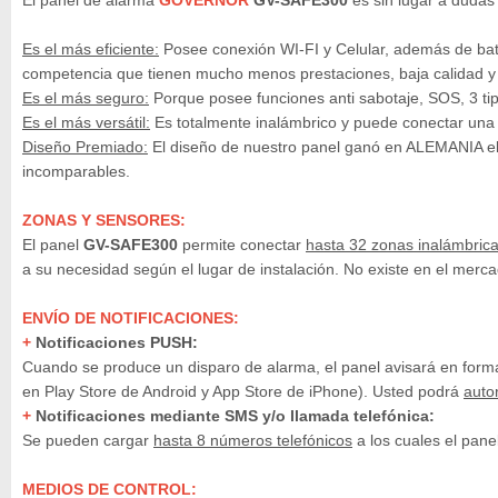
El panel de alarma
GOVERNOR
GV-SAFE300
es sin lugar a dudas 
Es el más eficiente:
Posee conexión WI-FI y Celular, además de bate
competencia que tienen mucho menos prestaciones, baja calidad y 
Es el más seguro:
Porque posee funciones anti sabotaje, SOS, 3 tip
Es el más versátil:
Es totalmente inalámbrico y puede conectar una 
Diseño Premiado:
El diseño de nuestro panel ganó en ALEMANIA el 
incomparables.
ZONAS Y SENSORES:
El panel
GV-SAFE300
permite conectar
hasta 32 zonas inalámbric
a su necesidad según el lugar de instalación. No existe en el mer
ENVÍO DE NOTIFICACIONES:
+
Notificaciones PUSH:
Cuando se produce un disparo de alarma, el panel avisará en form
en Play Store de Android y App Store de iPhone). Usted podrá
auto
+
Notificaciones mediante SMS y/o llamada telefónica:
Se pueden cargar
hasta 8 números telefónicos
a los cuales el pane
MEDIOS DE CONTROL: