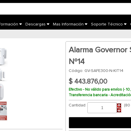
nformación
Descargas
Mas Información
Soporte Técnico
Alarma Governor
Nº14
Código: GV-SAFE300-N-KIT14
$ 443.876,00
Efectivo - No válido para envíos (- 
Transferencia bancaria - Acreditació
Cantidad:
(80