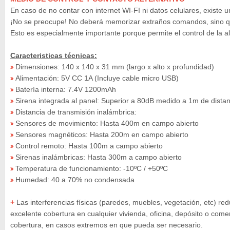
En caso de no contar con internet WI-FI ni datos celulares, exist
¡No se preocupe! No deberá memorizar extraños comandos, sino q
Esto es especialmente importante porque permite el control de la 
Caracteristicas técnicas:
Dimensiones: 140 x 140 x 31 mm (largo x alto x profundidad)
»
Alimentación: 5V CC 1A (Incluye cable micro USB)
»
Batería interna: 7.4V 1200mAh
»
Sirena integrada al panel: Superior a 80dB medido a 1m de distan
»
Distancia de transmisión inalámbrica:
»
Sensores de movimiento: Hasta 400m en campo abierto
»
Sensores magnéticos: Hasta 200m en campo abierto
»
Control remoto: Hasta 100m a campo abierto
»
Sirenas inalámbricas: Hasta 300m a campo abierto
»
Temperatura de funcionamiento: -10ºC / +50ºC
»
Humedad: 40 a 70% no condensada
»
+
Las interferencias físicas (paredes, muebles, vegetación, etc) red
excelente cobertura en cualquier vivienda, oficina, depósito o com
cobertura, en casos extremos en que pueda ser necesario.