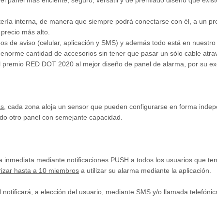
el panel más eficiente, seguro, versátil y de premiado diseño que exis
ría interna, de manera que siempre podrá conectarse con él, a un pr
precio más alto.
os de aviso (celular, aplicación y SMS) y además todo está en nuestro 
enorme cantidad de accesorios sin tener que pasar un sólo cable atr
premio RED DOT 2020 al mejor diseño de panel de alarma, por su exqu
as
, cada zona aloja un sensor que pueden configurarse en forma indepe
cado otro panel con semejante capacidad.
a inmediata mediante notificaciones PUSH a todos los usuarios que te
rizar hasta a 10 miembros
a utilizar su alarma mediante la aplicación.
l notificará, a elección del usuario, mediante SMS y/o llamada telefóni