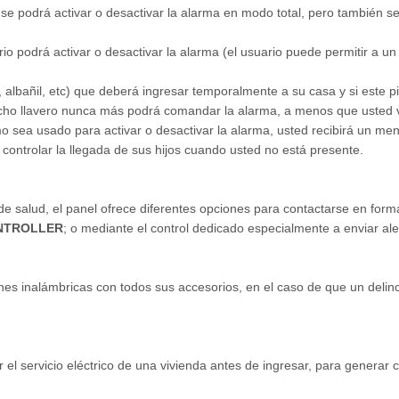
R
se podrá activar o desactivar la alarma en modo total, pero también s
io podrá activar o desactivar la alarma (el usuario puede permitir a un
o, albañil, etc) que deberá ingresar temporalmente a su casa y si este 
 dicho llavero nunca más podrá comandar la alarma, a menos que usted v
sea usado para activar o desactivar la alarma, usted recibirá un mens
 controlar la llegada de sus hijos cuando usted no está presente.
de salud, el panel ofrece diferentes opciones para contactarse en form
NTROLLER
; o mediante el control dedicado especialmente a enviar a
 inalámbricas con todos sus accesorios, en el caso de que un delincuen
 servicio eléctrico de una vivienda antes de ingresar, para generar co