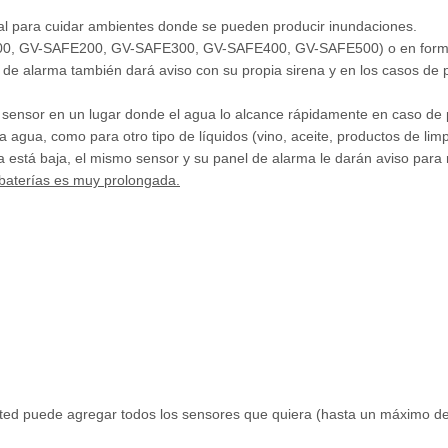
eal para cuidar ambientes donde se pueden producir inundaciones.
100, GV-SAFE200, GV-SAFE300, GV-SAFE400, GV-SAFE500) o en forma a
 de alarma también dará aviso con su propia sirena y en los casos de 
 sensor en un lugar donde el agua lo alcance rápidamente en caso de 
a agua, como para otro tipo de líquidos (vino, aceite, productos de lim
 está baja, el mismo sensor y su panel de alarma le darán aviso para 
 baterías es muy prolongada.
sted puede agregar todos los sensores que quiera (hasta un máximo de