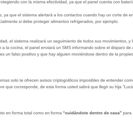
rotegiendo con la misma efectividad, ya que el panel cuenta con baterí
s, ya que el sistema alertará a los contactos cuando hay un corte de en
ialmente si debe proteger alimentos refrigerados, por ejemplo.
dad, el sistema realizará un seguimiento de todos sus movimientos, y 
ige a la cocina, el panel enviará un SMS informando sobre el disparo de
s un falso positivo y que hay alguien moviéndose dentro de la propied
temas solo te ofrecen avisos criptográficos imposibles de entender co
e que corresponde, de esta forma usted sabrá que llegó su hija “Lucia
nto en forma total como en forma
“cuidándote dentro de casa”
para