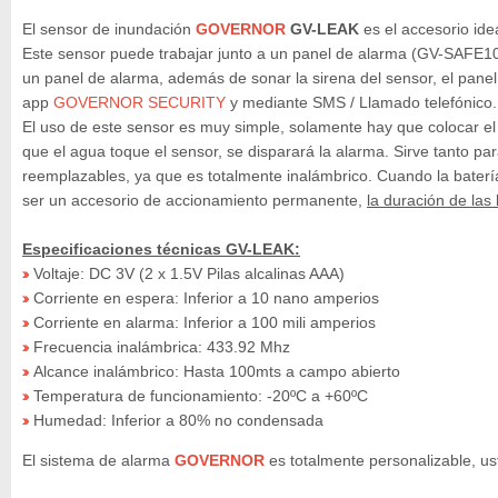
El sensor de inundación
GOVERNOR
GV-LEAK
es el accesorio id
Este sensor puede trabajar junto a un panel de alarma (GV-SAFE
un panel de alarma, además de sonar la sirena del sensor, el panel
app
GOVERNOR SECURITY
y mediante SMS / Llamado telefónico.
El uso de este sensor es muy simple, solamente hay que colocar el
que el agua toque el sensor, se disparará la alarma. Sirve tanto par
reemplazables, ya que es totalmente inalámbrico. Cuando la batería
ser un accesorio de accionamiento permanente,
la duración de las
Especificaciones técnicas GV-LEAK:
Voltaje: DC 3V (2 x 1.5V Pilas alcalinas AAA)
»
Corriente en espera: Inferior a 10 nano amperios
»
Corriente en alarma: Inferior a 100 mili amperios
»
Frecuencia inalámbrica: 433.92 Mhz
»
Alcance inalámbrico: Hasta 100mts a campo abierto
»
Temperatura de funcionamiento: -20ºC a +60ºC
»
Humedad: Inferior a 80% no condensada
»
El sistema de alarma
GOVERNOR
es totalmente personalizable, u