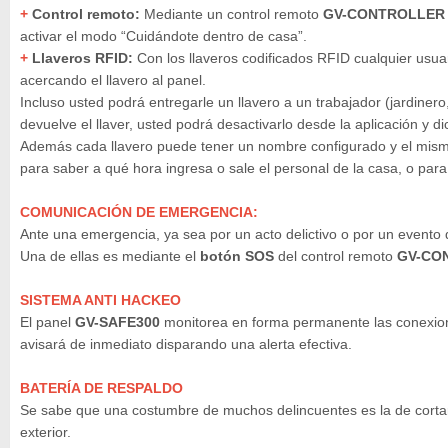
+
Control remoto:
Mediante un control remoto
GV-CONTROLLE
activar el modo “Cuidándote dentro de casa”.
+
Llaveros RFID:
Con los llaveros codificados RFID cualquier usuar
acercando el llavero al panel.
Incluso usted podrá entregarle un llavero a un trabajador (jardiner
devuelve el llaver, usted podrá desactivarlo desde la aplicación y
Además cada llavero puede tener un nombre configurado y el mismo 
para saber a qué hora ingresa o sale el personal de la casa, o para
COMUNICACIÓN DE EMERGENCIA:
Ante una emergencia, ya sea por un acto delictivo o por un evento 
Una de ellas es mediante el
botón SOS
del control remoto
GV-CO
SISTEMA ANTI HACKEO
El panel
GV-SAFE300
monitorea en forma permanente las conexiones
avisará de inmediato disparando una alerta efectiva.
BATERÍA DE RESPALDO
Se sabe que una costumbre de muchos delincuentes es la de cortar el
exterior.