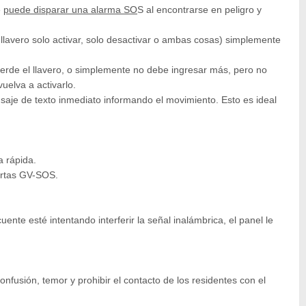
e
puede disparar una alarma SO
S al encontrarse en peligro y
 llavero solo activar, solo desactivar o ambas cosas) simplemente
pierde el llavero, o simplemente no debe ingresar más, pero no
uelva a activarlo.
aje de texto inmediato informando el movimiento. Esto es ideal
a rápida.
lertas GV-SOS.
te esté intentando interferir la señal inalámbrica, el panel le
nfusión, temor y prohibir el contacto de los residentes con el