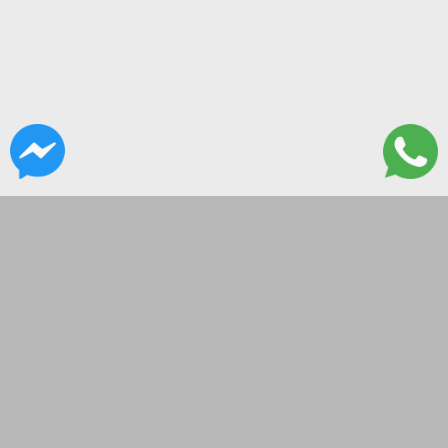
CONTACTANOS
Lanus 3137, Flores, CABA
hola@governor.com.ar
Lunes a Viernes 9 a 16:30
SEGUINOS EN