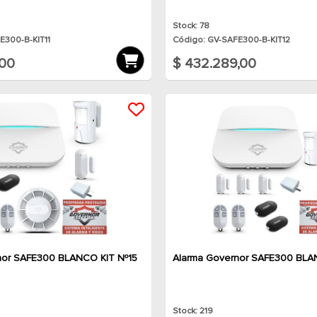
Stock: 78
E300-B-KIT11
Código: GV-SAFE300-B-KIT12
,00
$ 432.289,00
nor SAFE300 BLANCO KIT Nº15
Alarma Governor SAFE300 BLA
Stock: 219