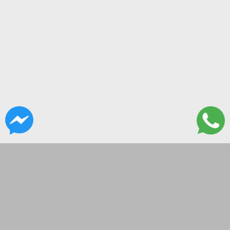
CONTACTANOS
Lanus 3137, Flores, CABA
hola@governor.com.ar
Lunes a Viernes 9 a 16:30
SEGUINOS EN