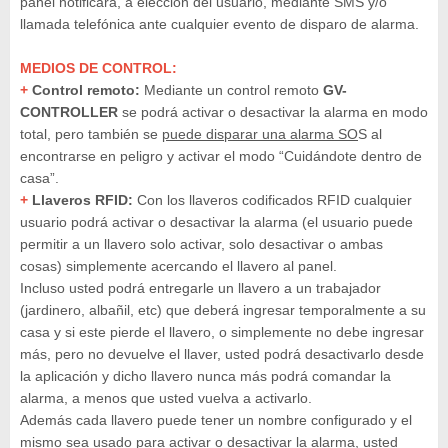
panel notificará, a elección del usuario, mediante SMS y/o
llamada telefónica ante cualquier evento de disparo de alarma.
MEDIOS DE CONTROL:
+
Control remoto:
Mediante un control remoto
GV-
CONTROLLER
se podrá activar o desactivar la alarma en modo
total, pero también se
puede disparar una alarma SO
S al
encontrarse en peligro y activar el modo “Cuidándote dentro de
casa”.
+
Llaveros RFID:
Con los llaveros codificados RFID cualquier
usuario podrá activar o desactivar la alarma (el usuario puede
permitir a un llavero solo activar, solo desactivar o ambas
cosas) simplemente acercando el llavero al panel.
Incluso usted podrá entregarle un llavero a un trabajador
(jardinero, albañil, etc) que deberá ingresar temporalmente a su
casa y si este pierde el llavero, o simplemente no debe ingresar
más, pero no devuelve el llaver, usted podrá desactivarlo desde
la aplicación y dicho llavero nunca más podrá comandar la
alarma, a menos que usted vuelva a activarlo.
Además cada llavero puede tener un nombre configurado y el
mismo sea usado para activar o desactivar la alarma, usted