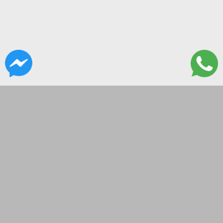
CONTACTANOS
Lanus 3137, Flores, CABA
hola@governor.com.ar
Lunes a Viernes 9 a 16:30
SEGUINOS EN