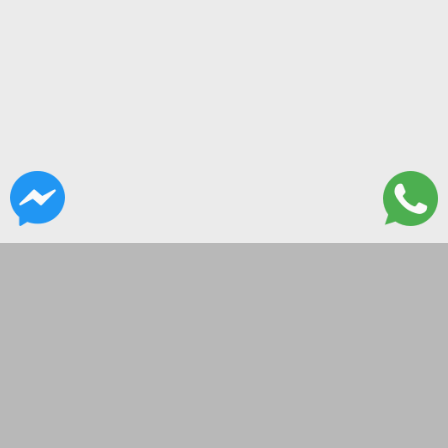
CONTACTANOS
Lanus 3137, Flores, CABA
hola@governor.com.ar
Lunes a Viernes 9 a 16:30
SEGUINOS EN