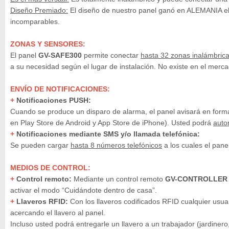
Diseño Premiado:
El diseño de nuestro panel ganó en ALEMANIA el 
incomparables.
ZONAS Y SENSORES:
El panel
GV-SAFE300
permite conectar
hasta 32 zonas inalámbric
a su necesidad según el lugar de instalación. No existe en el mer
ENVÍO DE NOTIFICACIONES:
+
Notificaciones PUSH:
Cuando se produce un disparo de alarma, el panel avisará en form
en Play Store de Android y App Store de iPhone). Usted podrá
auto
+
Notificaciones mediante SMS y/o llamada telefónica:
Se pueden cargar
hasta 8 números telefónicos
a los cuales el pane
MEDIOS DE CONTROL:
+
Control remoto:
Mediante un control remoto
GV-CONTROLLE
activar el modo “Cuidándote dentro de casa”.
+
Llaveros RFID:
Con los llaveros codificados RFID cualquier usuar
acercando el llavero al panel.
Incluso usted podrá entregarle un llavero a un trabajador (jardiner