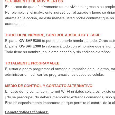
SEGUIMIENTO DE MOVIMIENTOS
En el caso de que efectivamente un malviviente ingrese a su propie
Por ejemplo, si el malviviente ingresó por el garage y luego se dir
alarma en la cocina, de esta manera usted podrá confirmar que no e
autoridades.
TODO TIENE NOMBRE, CONTROL ABSOLUTO Y FÁCIL
El panel
GV-SAFE300
te permite ponerle nombre a todo. Otros sis
El panel
GV-SAFE300
le informará todo con el nombre que el nombr
Todo tiene su nombre, en idioma español y sin códigos extraños.
TOTALMENTE PROGRAMABLE
El usuario podrá programar el armado automático de su alarma, ta
administrar o modificar las programaciones desde su celular.
MEDIO DE CONTROL Y CONTACTO ALTERNATIVO
En caso de no contar con internet WI-FI ni datos celulares, exist
¡No se preocupe! No deberá memorizar extraños comandos, sino q
Esto es especialmente importante porque permite el control de la 
Caracteristicas técnicas: