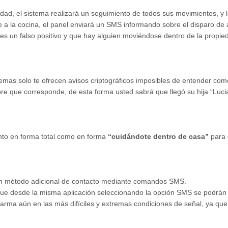
dad, el sistema realizará un seguimiento de todos sus movimientos, y 
ige a la cocina, el panel enviará un SMS informando sobre el disparo de
s un falso positivo y que hay alguien moviéndose dentro de la propied
temas solo te ofrecen avisos criptográficos imposibles de entender co
e que corresponde, de esta forma usted sabrá que llegó su hija “Lucia
nto en forma total como en forma
“cuidándote dentro de casa”
para
e un método adicional de contacto mediante comandos SMS.
ue desde la misma aplicación seleccionando la opción SMS se podrán
alarma aún en las más difíciles y extremas condiciones de señal, ya q