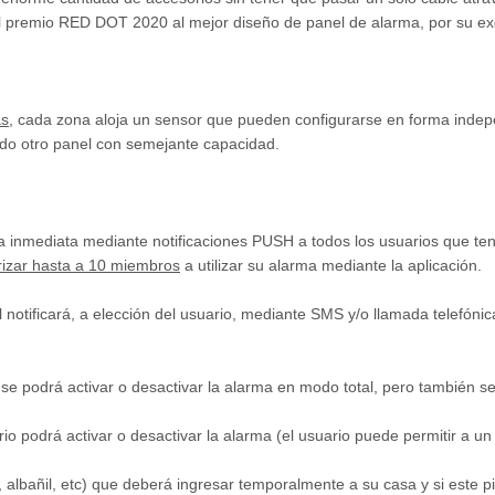
premio RED DOT 2020 al mejor diseño de panel de alarma, por su exqu
as
, cada zona aloja un sensor que pueden configurarse en forma indepe
cado otro panel con semejante capacidad.
a inmediata mediante notificaciones PUSH a todos los usuarios que te
rizar hasta a 10 miembros
a utilizar su alarma mediante la aplicación.
l notificará, a elección del usuario, mediante SMS y/o llamada telefóni
R
se podrá activar o desactivar la alarma en modo total, pero también s
io podrá activar o desactivar la alarma (el usuario puede permitir a un
o, albañil, etc) que deberá ingresar temporalmente a su casa y si este 