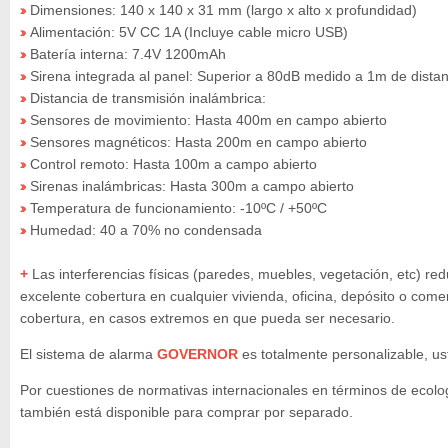
Dimensiones: 140 x 140 x 31 mm (largo x alto x profundidad)
»
Alimentación: 5V CC 1A (Incluye cable micro USB)
»
Batería interna: 7.4V 1200mAh
»
Sirena integrada al panel: Superior a 80dB medido a 1m de distan
»
Distancia de transmisión inalámbrica:
»
Sensores de movimiento: Hasta 400m en campo abierto
»
Sensores magnéticos: Hasta 200m en campo abierto
»
Control remoto: Hasta 100m a campo abierto
»
Sirenas inalámbricas: Hasta 300m a campo abierto
»
Temperatura de funcionamiento: -10ºC / +50ºC
»
Humedad: 40 a 70% no condensada
»
+
Las interferencias físicas (paredes, muebles, vegetación, etc) red
excelente cobertura en cualquier vivienda, oficina, depósito o com
cobertura, en casos extremos en que pueda ser necesario.
El sistema de alarma
GOVERNOR
es totalmente personalizable, u
Por cuestiones de normativas internacionales en términos de ecologí
también está disponible para comprar por separado.