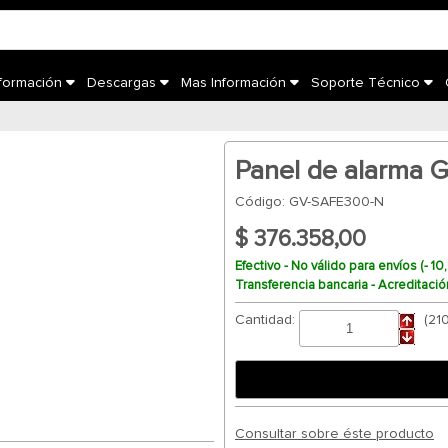
nformación
Descargas
Mas Información
Soporte Técnico
Panel de alarma
Código: GV-SAFE300-N
$ 376.358,00
Efectivo - No válido para envíos (- 1
Transferencia bancaria - Acreditació
Cantidad:
(21
Consultar sobre éste producto