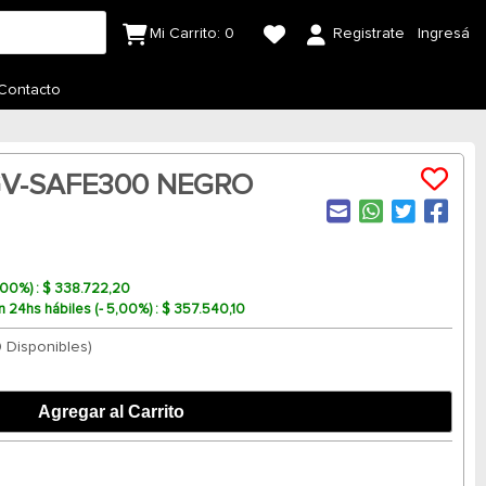
Mi Carrito:
0
Registrate
Ingresá
Contacto
 GV-SAFE300 NEGRO
0,00%) : $ 338.722,20
n 24hs hábiles (- 5,00%) : $ 357.540,10
0 Disponibles)