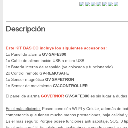
Descripción
Este KIT BÁSICO incluye los siguientes accesorios:
1x Panel de alarma
GV-SAFE300
1x Cable de alimentación USB a micro USB
1x Batería interna de respaldo (ya colocada y funcionando)
2x Control remoto
GV-REMOSAFE
1x Sensor magnético
GV-SAFETRON
1x Sensor de movimiento
GV-CONTROLLER
El panel de alarma
GOVERNOR
GV-SAFE300
es sin lugar a dudas 
Es el más eficiente:
Posee conexión WI-FI y Celular, además de bate
competencia que tienen mucho menos prestaciones, baja calidad y 
Es el más seguro:
Porque posee funciones anti sabotaje, SOS, 3 tip
Es el más versátil:
Es totalmente inalámbrico y puede conectar una 