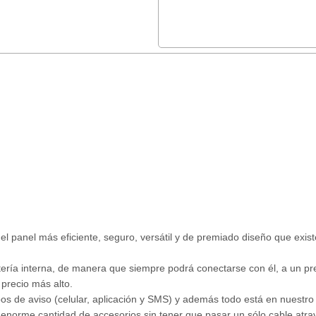
el panel más eficiente, seguro, versátil y de premiado diseño que exis
ría interna, de manera que siempre podrá conectarse con él, a un pr
precio más alto.
os de aviso (celular, aplicación y SMS) y además todo está en nuestro 
enorme cantidad de accesorios sin tener que pasar un sólo cable atr