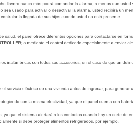
 dicho llavero nunca más podrá comandar la alarma, a menos que usted v
sea usado para activar o desactivar la alarma, usted recibirá un mens
 controlar la llegada de sus hijos cuando usted no está presente.
de salud, el panel ofrece diferentes opciones para contactarse en form
NTROLLER
; o mediante el control dedicado especialmente a enviar a
 inalámbricas con todos sus accesorios, en el caso de que un delincuen
 servicio eléctrico de una vivienda antes de ingresar, para generar co
rotegiendo con la misma efectividad, ya que el panel cuenta con baterí
s, ya que el sistema alertará a los contactos cuando hay un corte de en
ialmente si debe proteger alimentos refrigerados, por ejemplo.